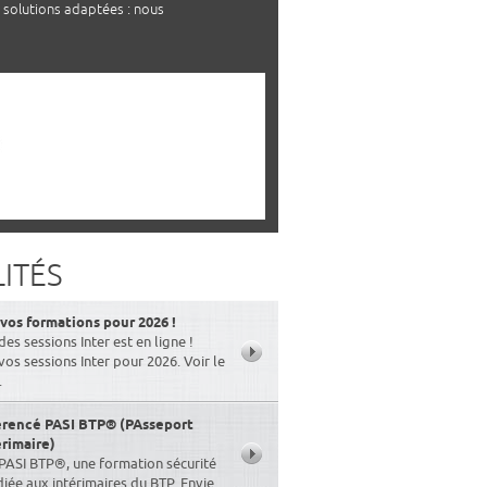
 solutions adaptées : nous
ITÉS
os formations pour 2026 !
des sessions Inter est en ligne !
s sessions Inter pour 2026. Voir le
.
érencé PASI BTP® (PAsseport
érimaire)
PASI BTP®, une formation sécurité
ée aux intérimaires du BTP. Envie ...