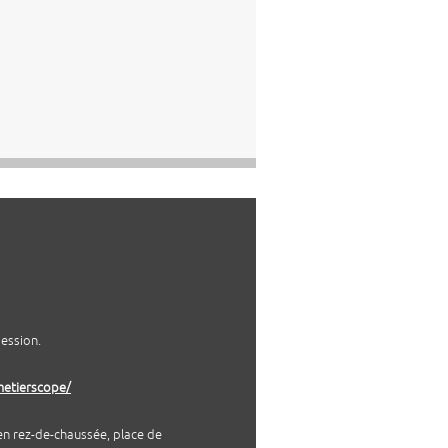
session.
/metierscope/
 en rez-de-chaussée, place de