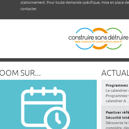
stationnement. Pour toute demande spécifique, mise en place de
contacter.
OOM SUR...
ACTUAL
Programmez v
Le calendrier 
Programmez vo
calendrier A ..
Paartner réf
Sécurité Int
Découvrez le 
complète, dédi