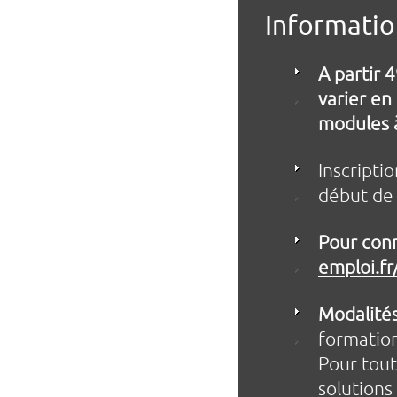
Informati
A partir 
varier en
modules à
Inscripti
début de 
Pour conn
emploi.fr
Modalités
formation
Pour tout
solutions