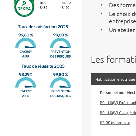
Des format
Le choix du
entreprise 
Un atelier
Les format
Habilitation électrique
Personnel non-électr
B0 – H0(V) Exécutan
B0 – H0(V) Chargé d
BS-BE Manœuvre