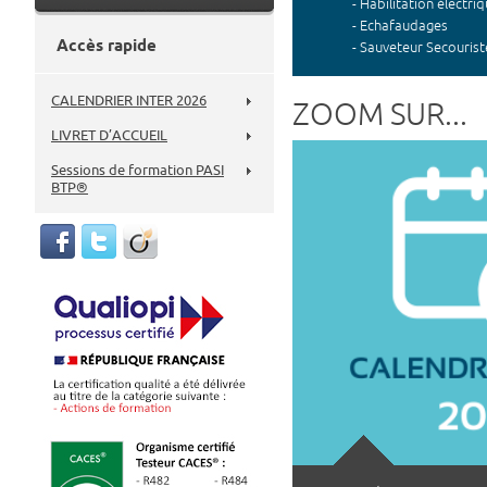
-
Habilitation électri
-
Echafaudages
Accès rapide
-
Sauveteur Secouriste
-
Incendie
CALENDRIER INTER 2026
ZOOM SUR...
-
Travaux en hauteur
-
PAsseport Sécurité 
LIVRET D’ACCUEIL
Sessions de formation PASI
BTP®