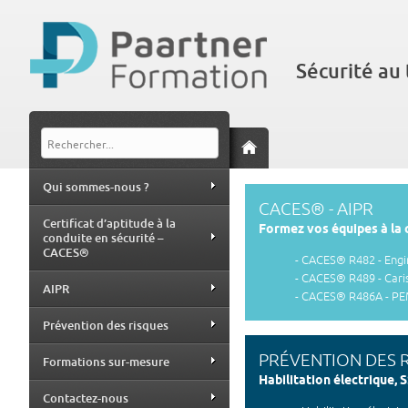
Sécurité au 
Qui sommes-nous ?
CACES® - AIPR
Certificat d’aptitude à la
Formez vos équipes à la c
conduite en sécurité –
CACES®
-
CACES® R482 - Engi
-
CACES® R489 - Cari
AIPR
-
CACES® R486A - P
Prévention des risques
PRÉVENTION DES 
Formations sur-mesure
Habilitation électrique, 
Contactez-nous