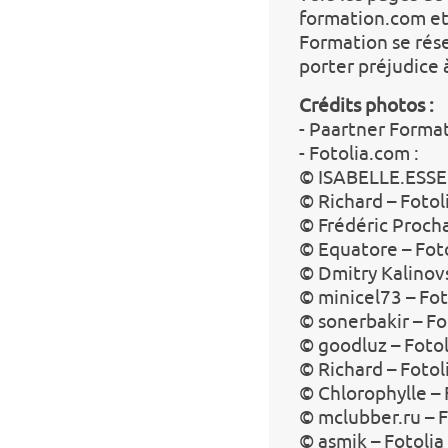
formation.com et
Formation se rése
porter préjudice 
Crédits photos :
- Paartner Forma
- Fotolia.com :
© ISABELLE.ESSEL
© Richard – Fotol
© Frédéric Procha
© Equatore – Fot
© Dmitry Kalinovs
© minicel73 – Fot
© sonerbakir – Fo
© goodluz – Fotol
© Richard – Fotol
© Chlorophylle – 
© mclubber.ru – F
© asmik – Fotolia