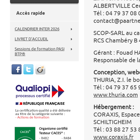
ALBERTVILLE Ce
Tél : 04 79 37 08 
Accès rapide
contact@paartne
CALENDRIER INTER 2026
SCOP-SARL au cap
LIVRET D’ACCUEIL
RCS Chambéry B 
Sessions de formation PASI
Gérant : Fouad
BTP®
Responsable de l
Conception, web
THURIA, Z.I. le b
Tél : 04 79 37 65 
www.thuria.com
Hébergement :
CORAXIS, Espace 
SCHILTIGHEIM
Tél : 03 88 27 53 
www.coraxis.fr