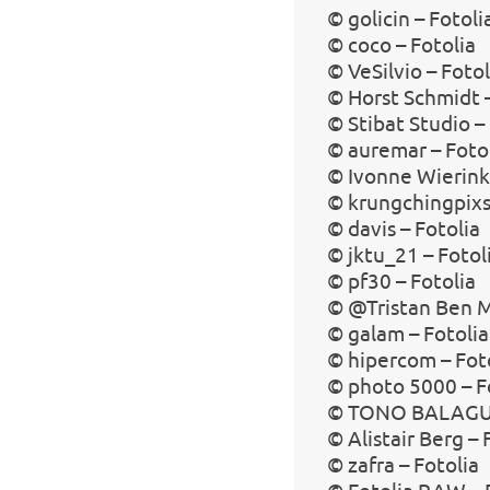
© golicin – Fotoli
© coco – Fotolia
© VeSilvio – Fotol
© Horst Schmidt –
© Stibat Studio –
© auremar – Foto
© Ivonne Wierink 
© krungchingpixs 
© davis – Fotolia
© jktu_21 – Fotol
© pf30 – Fotolia
© @Tristan Ben M
© galam – Fotolia
© hipercom – Fot
© photo 5000 – F
© TONO BALAGUE
© Alistair Berg – 
© zafra – Fotolia