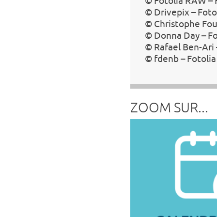
© Fotolia RAW – 
© Drivepix – Foto
© Christophe Fou
© Donna Day – Fo
© Rafael Ben-Ari 
© fdenb – Fotolia
ZOOM SUR...