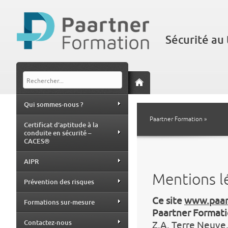
Sécurité au 
Qui sommes-nous ?
Paartner Formation
»
Certificat d’aptitude à la
conduite en sécurité –
CACES®
AIPR
Mentions l
Prévention des risques
Ce site
www.paar
Formations sur-mesure
Paartner Format
Contactez-nous
Z.A. Terre Neuve,