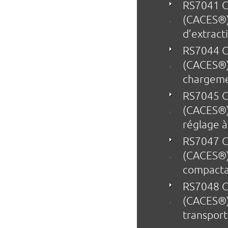
RS7041 Ce
(CACES®)
d’extract
RS7044 Ce
(CACES®)
chargeme
RS7045 Ce
(CACES®)
réglage à
RS7047 Ce
(CACES®)
compact
RS7048 Ce
(CACES®)
transport