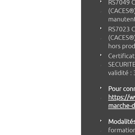
RS7049 Ce
(CACES®)
manutenti
RS7023 Ce
(CACES®)
hors prod
Certific
SECURITE 
validité 
Pour conn
https://w
marche-du
Modalités 
formation