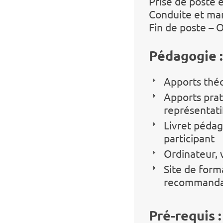
Prise de poste e
Conduite et m
Fin de poste – 
Pédagogie :
Apports théo
Apports prat
représentati
Livret péda
participant
Ordinateur, 
Site de for
recommanda
Pré-requis :