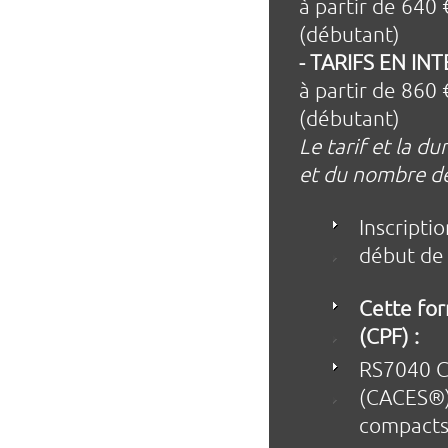
à partir de 640 
(débutant)
- TARIFS EN IN
à partir de 860 
(débutant)
Le tarif et la d
et du nombre de
Inscripti
début de 
Cette for
(CPF) :
RS7040 Ce
(CACES®)
compact