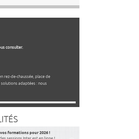
us consulter.
 en rez-de-chaussée, place de
 solutions adaptées : nous
ITÉS
os formations pour 2026 !
des sessions Inter est en ligne !