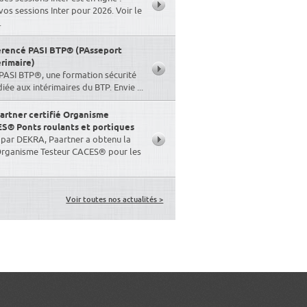
s sessions Inter pour 2026. Voir le
.
érencé PASI BTP® (PAsseport
érimaire)
PASI BTP®, une formation sécurité
ée aux intérimaires du BTP. Envie ...
artner certifié Organisme
S® Ponts roulants et portiques
n par DEKRA, Paartner a obtenu la
 Organisme Testeur CACES® pour les
Voir toutes nos actualités >