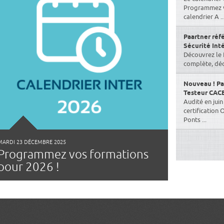
Programmez vo
calendrier A ..
Paartner réf
Sécurité Int
Découvrez le 
complète, dédi
Nouveau ! Pa
Testeur CACE
Audité en jui
certification
Ponts ...
MARDI 23 DÉCEMBRE 2025
Programmez vos formations
pour 2026 !