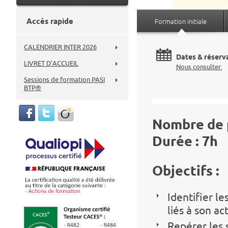
Accès rapide
Formation initiale
CALENDRIER INTER 2026
Dates & réserva
LIVRET D’ACCUEIL
Nous consulter.
Sessions de formation PASI
BTP®
Nombre de p
Durée :
7h
Objectifs :
Identifier l
liés à son ac
Repérer les s