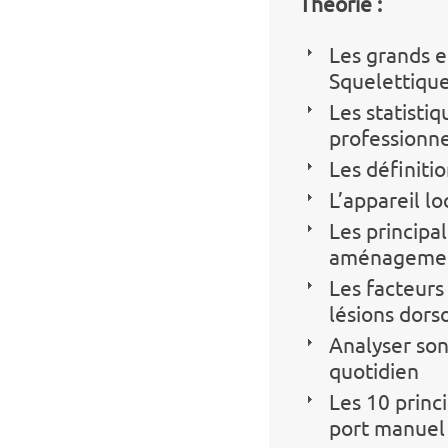
Théorie :
Les grands e
Squelettiqu
Les statisti
professionne
Les définiti
L’appareil l
Les principa
aménagement
Les facteurs
lésions dors
Analyser son
quotidien
Les 10 princ
port manuel